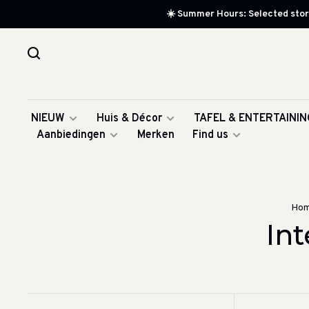
☀️ Summer Hours: Selected store
NIEUW
Huis & Décor
TAFEL & ENTERTAININ
Aanbiedingen
Merken
Find us
Ho
Int