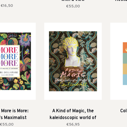
€16,50
€55,00
 More is More:
A Kind of Magic, the
Col
's Maximalist
kaleidoscopic world of
nteriors
Luke Edward Hall
€55,00
€56,95