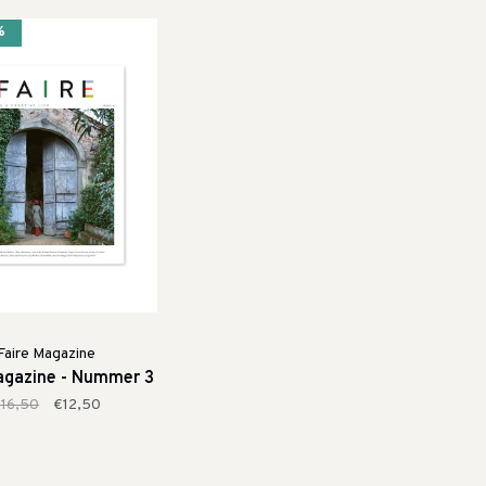
%
Faire Magazine
agazine - Nummer 3
16,50
€12,50