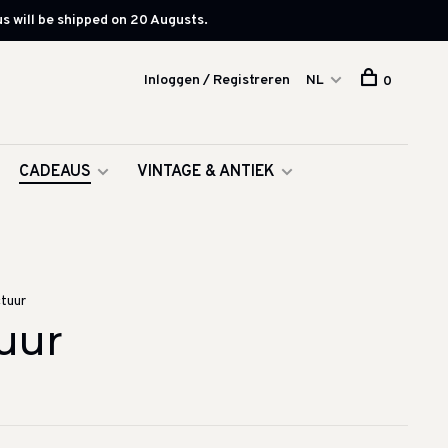
s will be shipped on 20 Augusts.
Inloggen / Registreren
NL
0
CADEAUS
VINTAGE & ANTIEK
ctuur
tuur