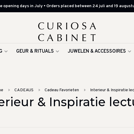
 opening days in July • Orders placed between 24 juli and 19 augustu
G
GEUR & RITUALS
JUWELEN & ACCESSOIRES
me
CADEAUS
Cadeau Favorieten
Interieur & Inspiratie le
erieur & Inspiratie lec