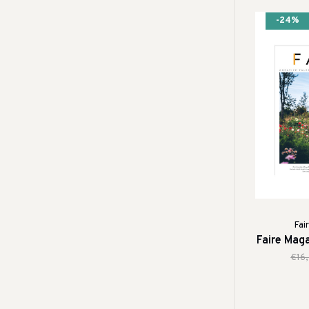
-24%
Fai
Faire Mag
€16