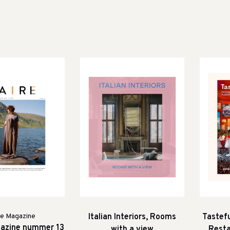
re Magazine
Italian Interiors, Rooms
Tastefu
azine nummer 13
with a view
Resta