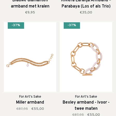
Blauwe diamanten
Riviera Laranja Armband –
armband met kralen
Parabaya (Los of als Trio)
€9,95
€35,00
-37%
-37%
For Art's Sake
For Art's Sake
Miller armband
Bexley armband - Ivoor -
twee maten
€87,95
€55,00
€87,95
€55,00