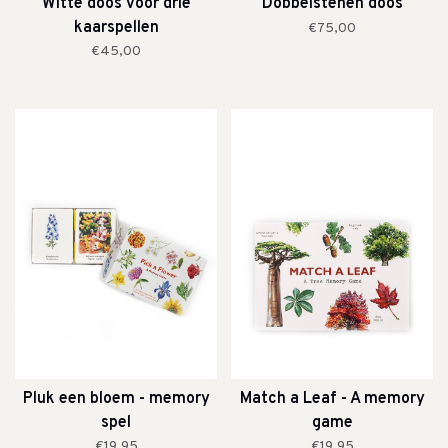
Witte doos voor drie
Dobbelstenen doos
kaarspellen
€75,00
€45,00
Pluk een bloem - memory
Match a Leaf - A memory
spel
game
€19,95
€19,95