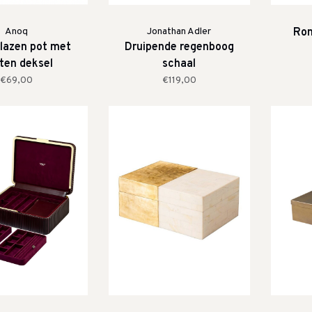
Anoq
Jonathan Adler
Ron
glazen pot met
Druipende regenboog
ten deksel
schaal
€69,00
€119,00