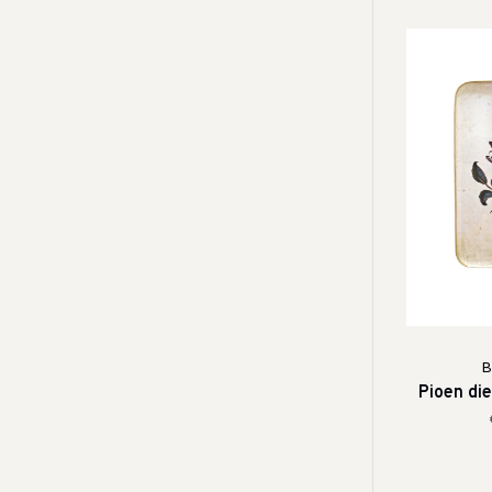
B
Pioen di