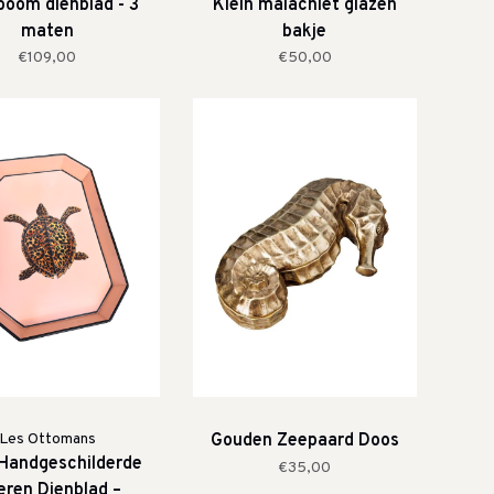
oom dienblad - 3
Klein malachiet glazen
maten
bakje
€109,00
€50,00
Les Ottomans
Gouden Zeepaard Doos
 Handgeschilderde
€35,00
eren Dienblad –