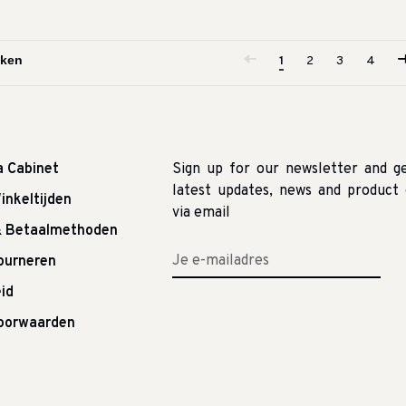
1
2
3
4
a Cabinet
Sign up for our newsletter and g
latest updates, news and product 
inkeltijden
via email
& Betaalmethoden
tourneren
id
oorwaarden