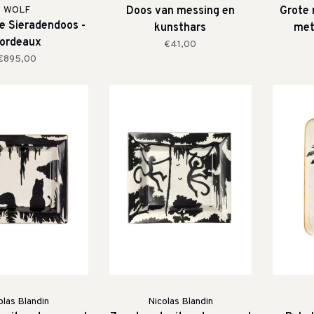
WOLF
Doos van messing en
Grote 
te Sieradendoos -
kunsthars
met
ordeaux
€41,00
€895,00
olas Blandin
Nicolas Blandin