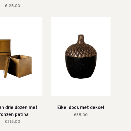
Schildpad
€125,00
an drie dozen met
Eikel doos met deksel
ronzen patina
€35,00
€215,00