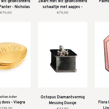
 wit gedecoreerd
Zwart met wit gedecoreerd
Palmb
Panter - Nicholas
schaaltje met aapjes -
Blandin
Nicholas Blandin
€75,00
€75,00
athan Adler
Octopus Diamantvormig
 doos - Viagra
Flora
Messing Doosje
IJz
€239,50
€47,50