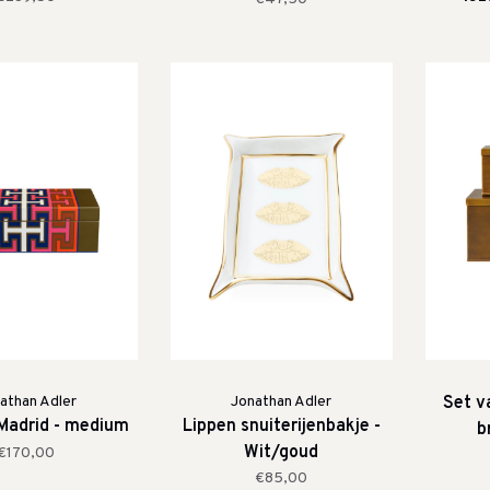
athan Adler
Jonathan Adler
Set v
Madrid - medium
Lippen snuiterijenbakje -
b
Wit/goud
€170,00
€85,00