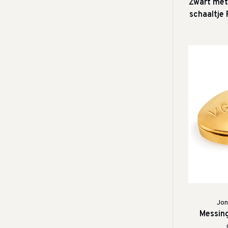
Zwart met
schaaltje 
Jon
Messing