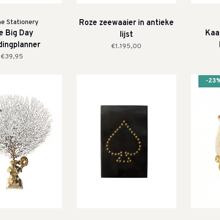
ne Stationery
Roze zeewaaier in antieke
e Big Day
Kaa
lijst
ingplanner
€1.195,00
ieboekje (A5)
€39,95
-23