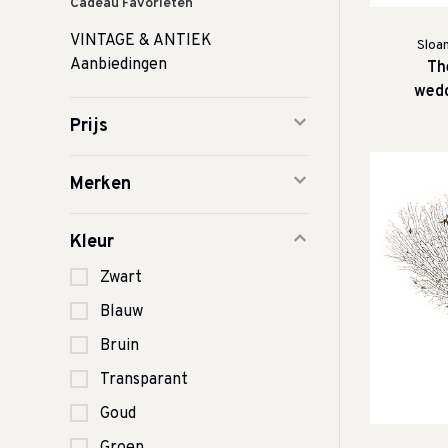
Cadeau Favorieten
VINTAGE & ANTIEK
Sloa
Aanbiedingen
Th
wedd
notit
Prijs
Merken
Kleur
Zwart
Blauw
Bruin
Transparant
Goud