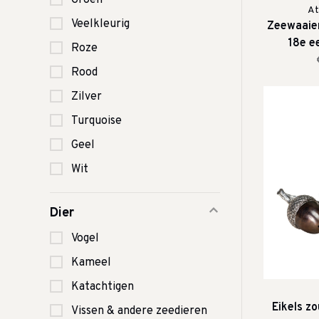
Groen
At
Veelkleurig
Zeewaaie
18e e
Roze
o
Rood
Zilver
Turquoise
Geel
Wit
Dier
Vogel
Kameel
Katachtigen
Eikels zo
Vissen & andere zeedieren