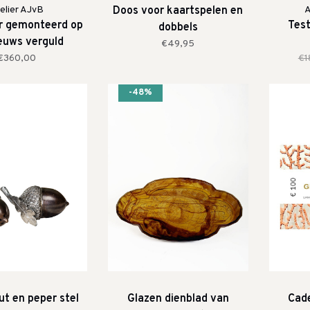
elier AJvB
Doos voor kaartspelen en
A
r gemonteerd op
Test
dobbels
euws verguld
€49,95
rnament
€360,00
€1
-48%
ut en peper stel
Glazen dienblad van
Cad