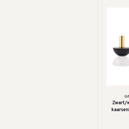
Gi
Zwart/w
kaarsen
v