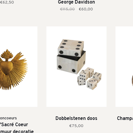
George Davidson
€62,50
€115,00
€60,00
oncoeurs
Dobbelstenen doos
Champa
 'Sacré Coeur
€75,00
' muur decoratie