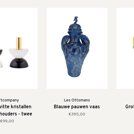
ftcompany
Les Ottomans
itte kristallen
Blauwe pauwen vaas
Gro
houders - twee
€395,00
ariaties
€99,00