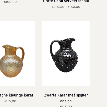
Grote Coral serveerschaal
€100,00
€215,00
€150,00
gne kleurige karaf
Zwarte karaf met spijker
design
€115,00
€115,00