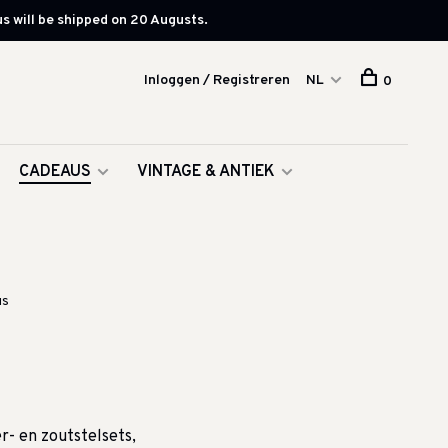
s will be shipped on 20 Augusts.
Inloggen / Registreren
NL
0
CADEAUS
VINTAGE & ANTIEK
us
r- en zoutstelsets,