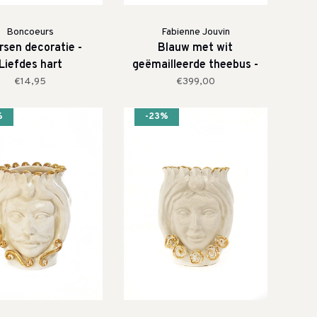
Boncoeurs
Fabienne Jouvin
rsen decoratie -
Blauw met wit
Liefdes hart
geëmailleerde theebus -
Fabienne Jouvin
€14,95
€399,00
%
-23%