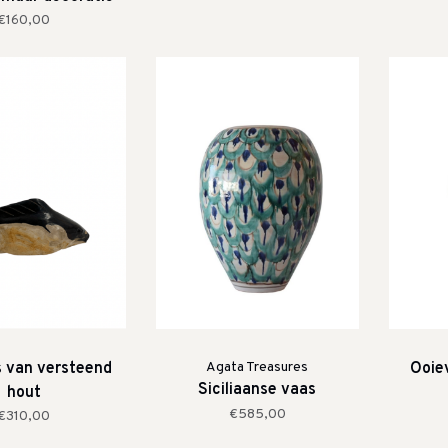
€160,00
s van versteend
Agata Treasures
Ooie
Siciliaanse vaas
hout
€585,00
€310,00