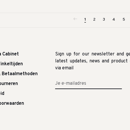
1
2
3
4
5
a Cabinet
Sign up for our newsletter and g
latest updates, news and product 
inkeltijden
via email
& Betaalmethoden
tourneren
id
oorwaarden