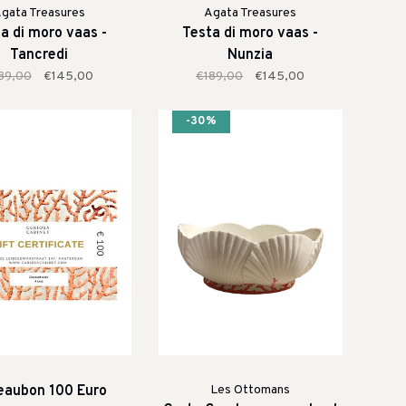
gata Treasures
Agata Treasures
a di moro vaas -
Testa di moro vaas -
Tancredi
Nunzia
89,00
€145,00
€189,00
€145,00
-30%
eaubon 100 Euro
Les Ottomans