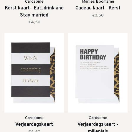
Cardsome
Marlies Boomsma
Kerst kaart - Eat, drink and
Cadeau kaart - Kerst
Stay married
€3,50
€4,50
Cardsome
Cardsome
Verjaardagskaart
Verjaardagskaart -
millenials
€4,50