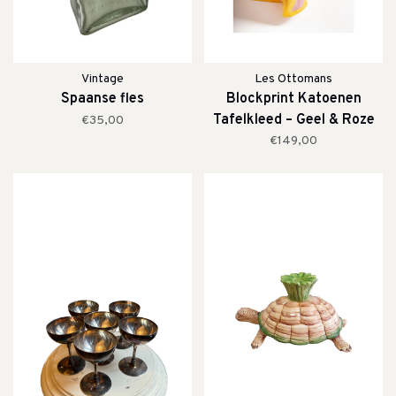
Vintage
Les Ottomans
Spaanse fles
Blockprint Katoenen
Tafelkleed – Geel & Roze
€35,00
Strepen
€149,00