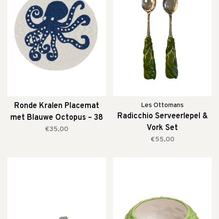
Ronde Kralen Placemat
Les Ottomans
Radicchio Serveerlepel &
met Blauwe Octopus – 38
Vork Set
cm
€35,00
€55,00