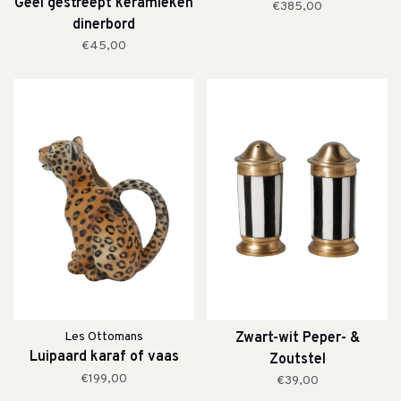
Geel gestreept keramieken
€385,00
dinerbord
€45,00
Les Ottomans
Zwart-wit Peper- &
Luipaard karaf of vaas
Zoutstel
€199,00
€39,00