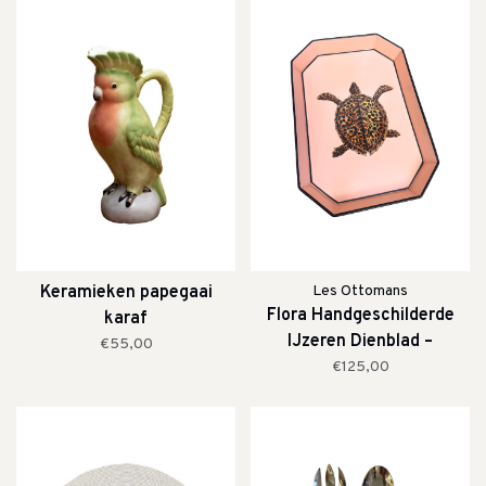
Keramieken papegaai
Les Ottomans
Flora Handgeschilderde
karaf
IJzeren Dienblad –
€55,00
Schildpad
€125,00