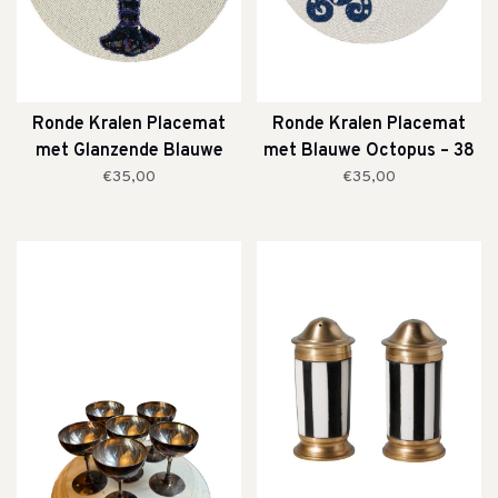
Ronde Kralen Placemat
Ronde Kralen Placemat
met Glanzende Blauwe
met Blauwe Octopus – 38
Kreeft – 38 cm
cm
€35,00
€35,00