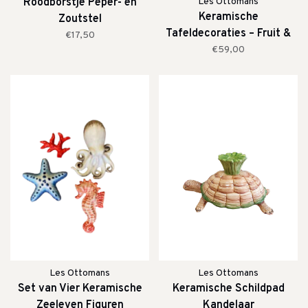
Roodborstje Peper- en
Les Ottomans
Keramische
Zoutstel
Tafeldecoraties – Fruit &
€17,50
Cactus (Set van 4)
€59,00
Les Ottomans
Les Ottomans
Set van Vier Keramische
Keramische Schildpad
Zeeleven Figuren
Kandelaar