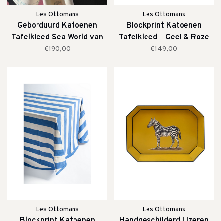
Les Ottomans
Les Ottomans
Geborduurd Katoenen
Blockprint Katoenen
Tafelkleed Sea World van
Tafelkleed – Geel & Roze
Les Ottomans
Strepen
€190,00
€149,00
Les Ottomans
Les Ottomans
Blockprint Katoenen
Handgeschilderd IJzeren