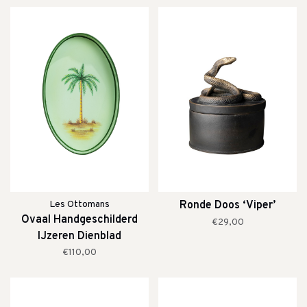
Les Ottomans
Ronde Doos ‘Viper’
Ovaal Handgeschilderd
€29,00
IJzeren Dienblad
Palmboom
€110,00