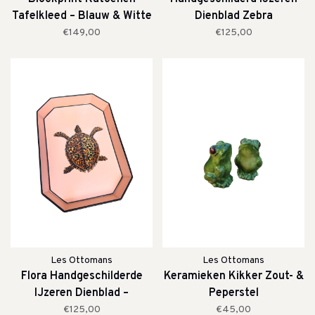
Tafelkleed – Blauw & Witte
Dienblad Zebra
Strepen
€149,00
€125,00
Les Ottomans
Les Ottomans
Flora Handgeschilderde
Keramieken Kikker Zout- &
IJzeren Dienblad –
Peperstel
Schildpad
€125,00
€45,00