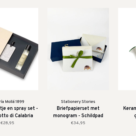
ía Mollá 1899
Stationery Stories
tje en spray set -
Briefpapierset met
Keram
tto di Calabria
monogram - Schildpad
€28,95
€34,95