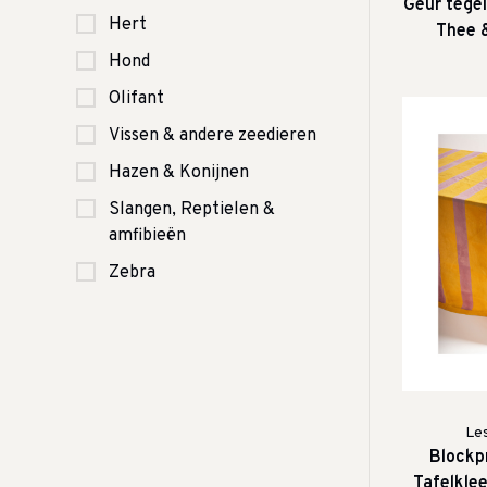
Geur tegel
Hert
Thee 
Hond
Olifant
Vissen & andere zeedieren
Hazen & Konijnen
Slangen, Reptielen &
amfibieën
Zebra
Le
Blockp
Tafelkle