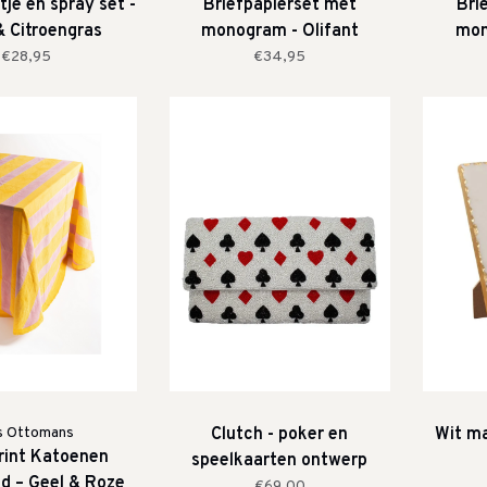
tje en spray set -
Briefpapierset met
Bri
& Citroengras
monogram - Olifant
mon
€28,95
€34,95
s Ottomans
Clutch - poker en
Wit ma
rint Katoenen
speelkaarten ontwerp
ed – Geel & Roze
€69,00