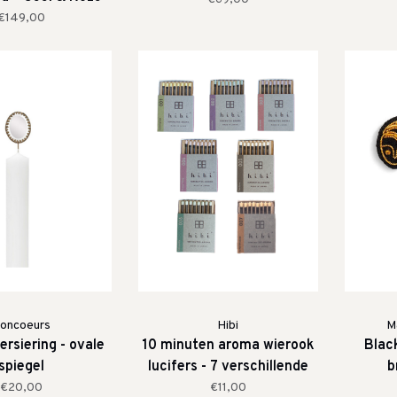
Strepen
€149,00
oncoeurs
Hibi
M
rsiering - ovale
10 minuten aroma wierook
Blac
spiegel
lucifers - 7 verschillende
b
geuren
€20,00
€11,00