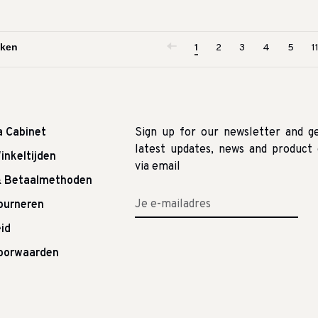
1
2
3
4
5
1
a Cabinet
Sign up for our newsletter and g
latest updates, news and product 
inkeltijden
via email
& Betaalmethoden
tourneren
id
oorwaarden