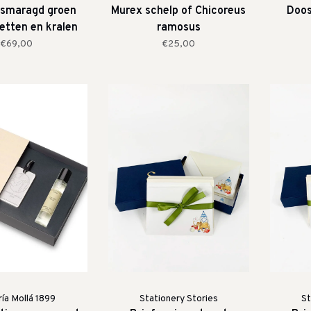
- smaragd groen
Murex schelp of Chicoreus
Doos
letten en kralen
ramosus
€69,00
€25,00
ía Mollá 1899
Stationery Stories
St