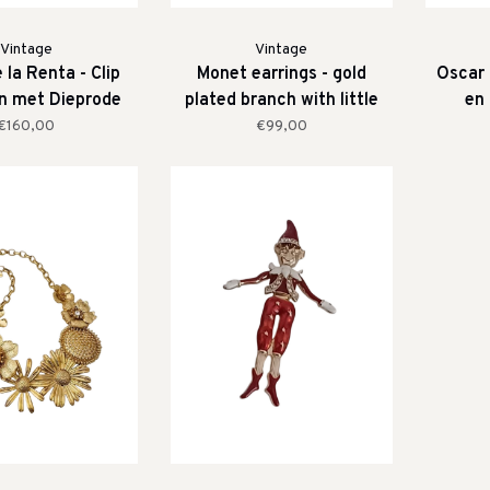
Vintage
Vintage
 la Renta - Clip
Monet earrings - gold
Oscar 
n met Dieprode
plated branch with little
en 
ristallen
pearls
€160,00
€99,00