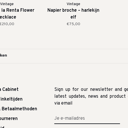
Vintage
Vintage
 la Renta Flower
Napier broche – harlekijn
ecklace
elf
€210,00
€75,00
a Cabinet
Sign up for our newsletter and g
latest updates, news and product 
inkeltijden
via email
& Betaalmethoden
tourneren