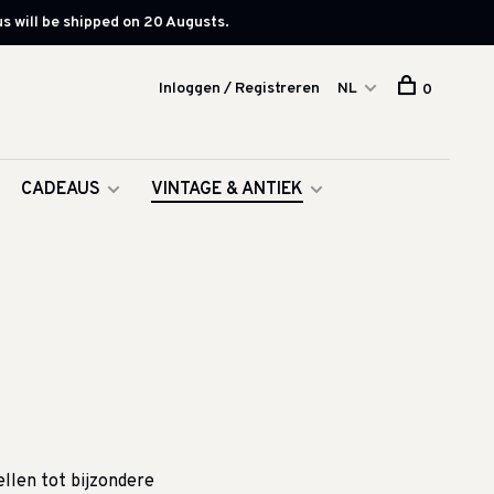
s will be shipped on 20 Augusts.
Inloggen / Registreren
NL
0
CADEAUS
VINTAGE & ANTIEK
ellen tot bijzondere