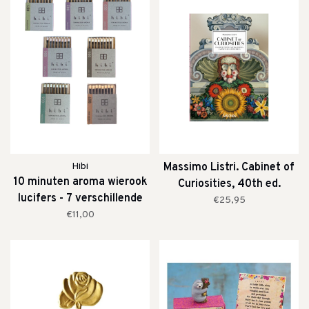
Hibi
Massimo Listri. Cabinet of
10 minuten aroma wierook
Curiosities, 40th ed.
lucifers - 7 verschillende
€25,95
geuren
€11,00