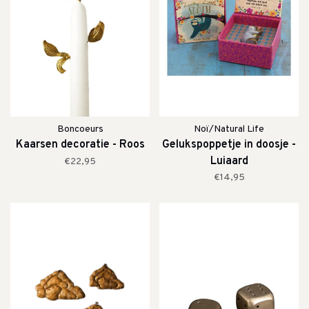
Boncoeurs
Noï/Natural Life
Kaarsen decoratie - Roos
Gelukspoppetje in doosje -
Luiaard
€22,95
€14,95