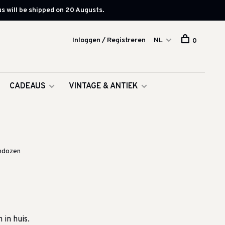
s will be shipped on 20 Augusts.
Inloggen / Registreren
NL
0
CADEAUS
VINTAGE & ANTIEK
ndozen
 in huis.