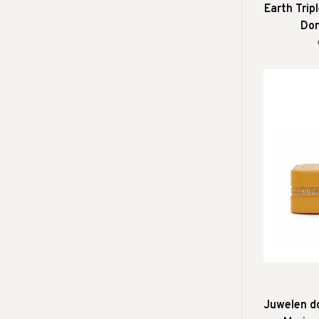
Earth Trip
Don
Juwelen do