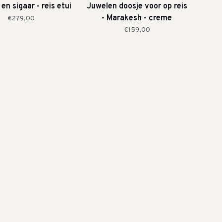
en sigaar - reis etui
Juwelen doosje voor op reis
- Marakesh - creme
€279,00
€159,00