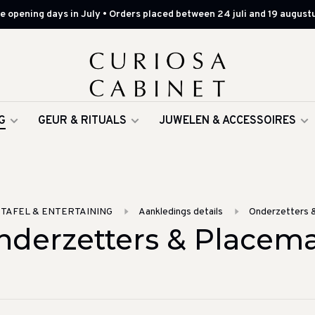
 opening days in July • Orders placed between 24 juli and 19 augustu
G
GEUR & RITUALS
JUWELEN & ACCESSOIRES
TAFEL & ENTERTAINING
Aankledings details
Onderzetters 
nderzetters & Placema