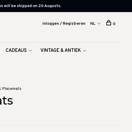
s will be shipped on 20 Augusts.
Inloggen / Registreren
NL
0
CADEAUS
VINTAGE & ANTIEK
& Placemats
ts