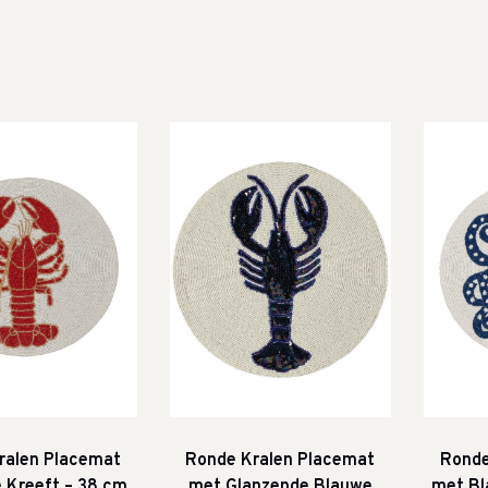
ralen Placemat
Ronde Kralen Placemat
Ronde
 Kreeft – 38 cm
met Glanzende Blauwe
met Bl