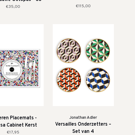
€115,00
cm
€35,00
eren Placemats -
Jonathan Adler
Versailles Onderzetters –
osa Cabinet Kerst
Set van 4
€17,95