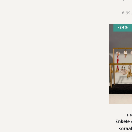
€199
-24%
Pet
Enkele 
koraal