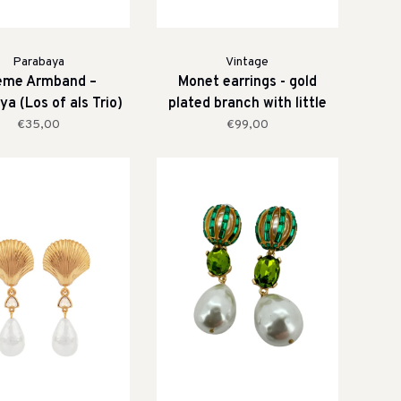
Parabaya
Vintage
ème Armband –
Monet earrings - gold
a (Los of als Trio)
plated branch with little
pearls
€35,00
€99,00