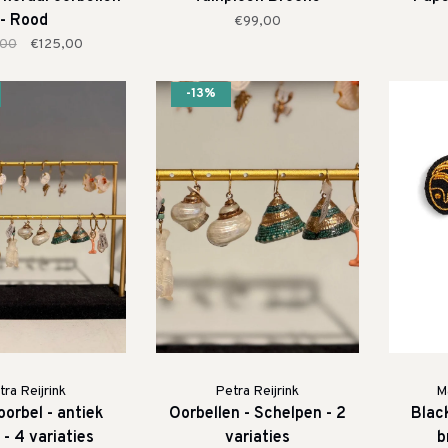
- Rood
€99,00
,00
€125,00
-13%
ra Reijrink
Petra Reijrink
M
oorbel - antiek
Oorbellen - Schelpen - 2
Blac
 - 4 variaties
variaties
b