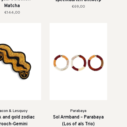
speelkaarten ontwerp
Matcha
€69,00
€144,00
acon & Lesquoy
Parabaya
k and gold zodiac
Sol Armband – Parabaya
rooch-Gemini
(Los of als Trio)