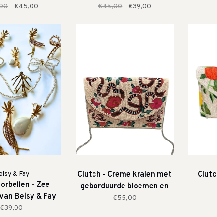
,00
€45,00
€45,00
€39,00
elsy & Fay
Clutch - Creme kralen met
Clutc
oorbellen - Zee
geborduurde bloemen en
 van Belsy & Fay
slangen
€55,00
€39,00