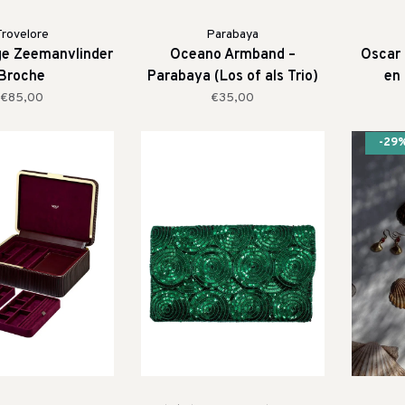
Trovelore
Parabaya
ige Zeemanvlinder
Oceano Armband –
Oscar 
Broche
Parabaya (Los of als Trio)
en 
€85,00
€35,00
-29