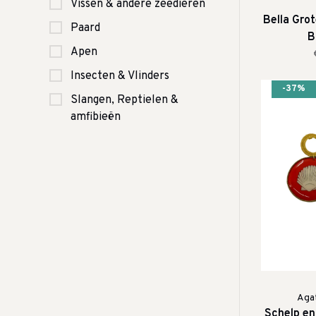
Vissen & andere zeedieren
Bella Gro
Paard
B
Apen
Insecten & Vlinders
-37%
Slangen, Reptielen &
amfibieën
Agat
Schelp en