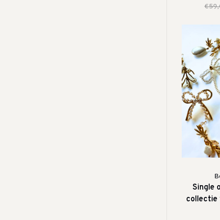
€59
B
Single 
collectie