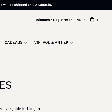
s will be shipped on 20 Augusts.
Inloggen / Registreren
NL
0
CADEAUS
VINTAGE & ANTIEK
ES
en, vergulde kettingen