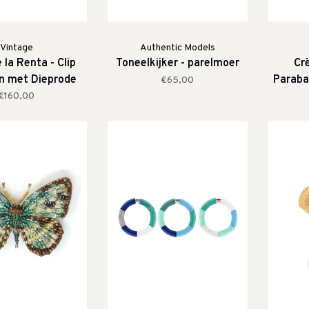
Vintage
Authentic Models
 la Renta - Clip
Toneelkijker - parelmoer
Cr
n met Dieprode
Parabay
€65,00
ristallen
€160,00