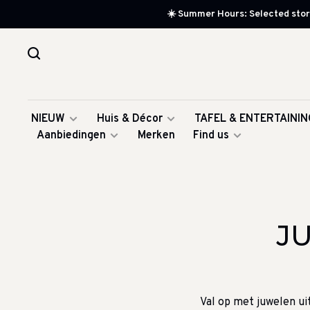
☀️ Summer Hours: Selected store
NIEUW
Huis & Décor
TAFEL & ENTERTAININ
Aanbiedingen
Merken
Find us
J
Val op met juwelen ui