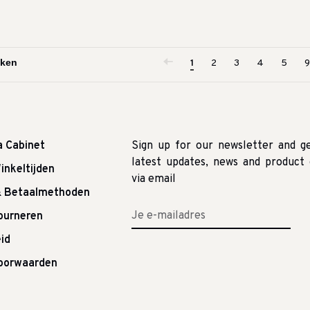
1
2
3
4
5
9
a Cabinet
Sign up for our newsletter and g
latest updates, news and product 
inkeltijden
via email
& Betaalmethoden
tourneren
id
oorwaarden