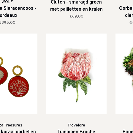
WOLF
Clutch - smaragd groen
te Sieradendoos -
Oorbel
met pailletten en kralen
ordeaux
die
€69,00
€895,00
€
a Treasures
Trovelore
 koraal oorbellen
Tuinpioen Broche
Pape