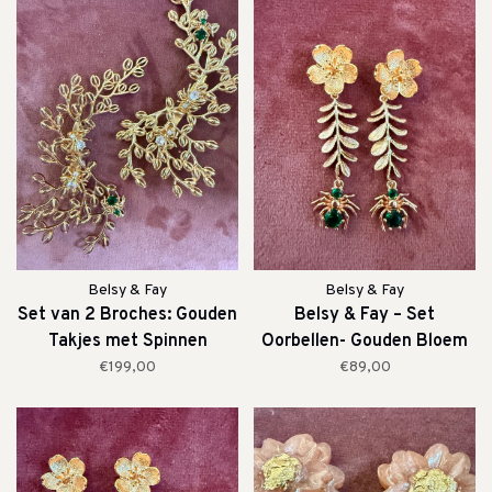
Belsy & Fay
Belsy & Fay
Set van 2 Broches: Gouden
Belsy & Fay – Set
Takjes met Spinnen
Oorbellen- Gouden Bloem
met Spin
€199,00
€89,00