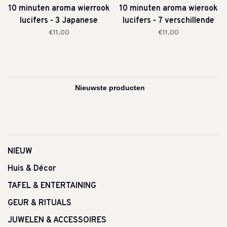
10 minuten aroma wierrook
10 minuten aroma wierook
lucifers - 3 Japanese
lucifers - 7 verschillende
geuren
geuren
€11,00
€11,00
NIEUW
Huis & Décor
TAFEL & ENTERTAINING
GEUR & RITUALS
JUWELEN & ACCESSOIRES