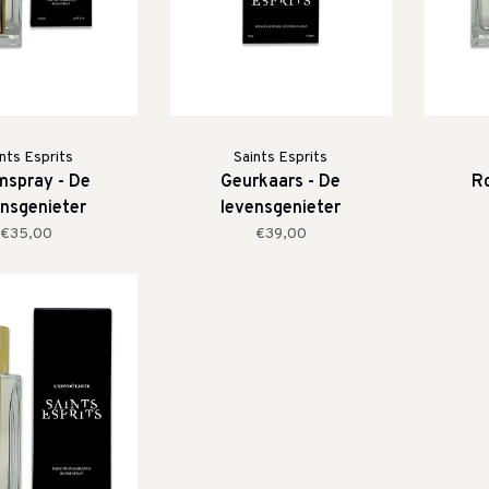
nts Esprits
Saints Esprits
spray - De
Geurkaars - De
R
ensgenieter
levensgenieter
€35,00
€39,00