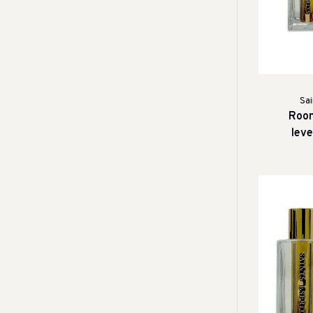
Sai
Room
lev