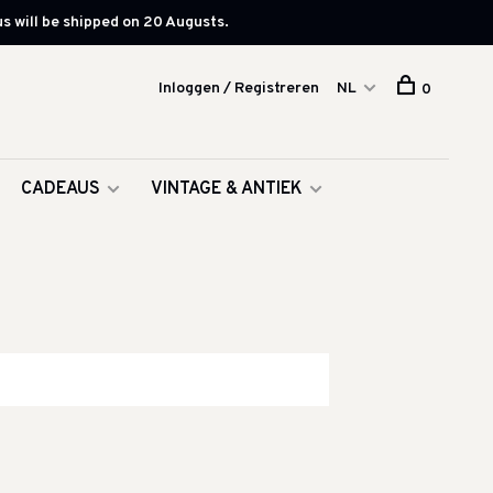
s will be shipped on 20 Augusts.
Inloggen / Registreren
NL
0
CADEAUS
VINTAGE & ANTIEK