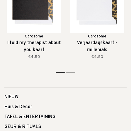
Cardsome
Cardsome
I told my therapist about
Verjaardagskaart -
you kaart
millenials
€4,50
€4,50
1
2
NIEUW
Huis & Décor
TAFEL & ENTERTAINING
GEUR & RITUALS