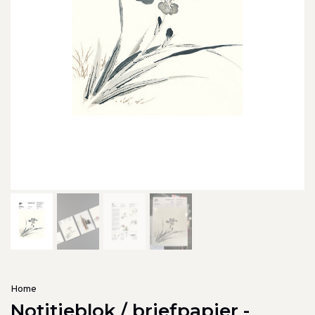
Home
Notitieblok / briefpapier -