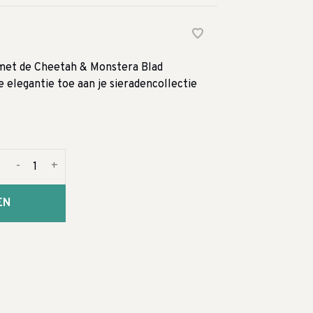
met de Cheetah & Monstera Blad
 elegantie toe aan je sieradencollectie
-
+
EN