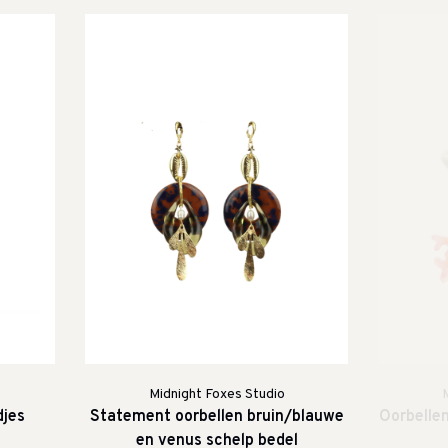
Midnight Foxes Studio
M
djes
Statement oorbellen bruin/blauwe
Oorbellen
en venus schelp bedel