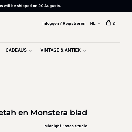
s will be shipped on 20 Augusts.
Inloggen / Registreren
NL
0
CADEAUS
VINTAGE & ANTIEK
etah en Monstera blad
Midnight Foxes Studio