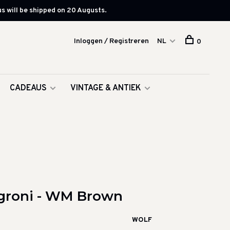
s will be shipped on 20 Augusts.
Inloggen / Registreren
NL
0
CADEAUS
VINTAGE & ANTIEK
egroni - WM Brown
WOLF