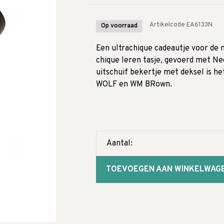
Artikelcode
EA6133N
Op voorraad
Een ultrachique cadeautje voor de m
chique leren tasje, gevoerd met Negr
uitschuif bekertje met deksel is h
WOLF en WM BRown.
Aantal:
TOEVOEGEN AAN WINKELWAG