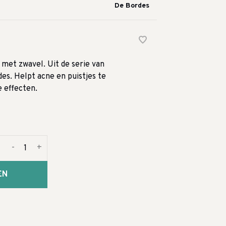
De Bordes
met zwavel. Uit de serie van
s. Helpt acne en puistjes te
 effecten.
-
+
EN