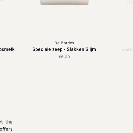
De Bordes
kosmelk
Speciale zeep - Slakken Slijm
Speci
€6,00
et the
offers