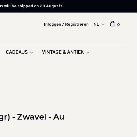
s will be shipped on 20 Augusts.
Inloggen / Registreren
NL
0
CADEAUS
VINTAGE & ANTIEK
gr) - Zwavel - Au