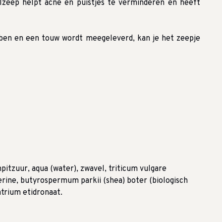
zeep helpt acne en puistjes te verminderen en heeft
ben en een touw wordt meegeleverd, kan je het zeepje
itzuur, aqua (water), zwavel, triticum vulgare
erine, butyrospermum parkii (shea) boter (biologisch
atrium etidronaat.