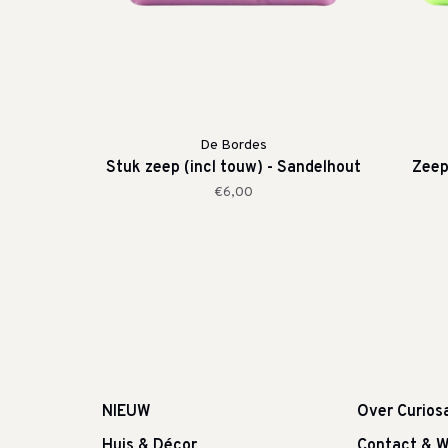
De Bordes
Stuk zeep (incl touw) - Sandelhout
Zeep
€6,00
NIEUW
Over Curios
Huis & Décor
Contact & W