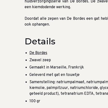
huidverzorgingsserie van De Bordes.
De zwavel
een kiemdodende werking.
Doordat alle zepen van De Bordes een gat heb
ook ophangen.
Details
De Bordes
Zwavel zeep
Gemaakt in Marseille, Frankrijk
Geleverd met gat en touwtje
Samenstelling: natriumpalmaat, natriumpalmp
kiemolie, palmpitzuur, natriumchloride, glyc
geteeld product), tetranatrium EDTA, tetran
100 gr