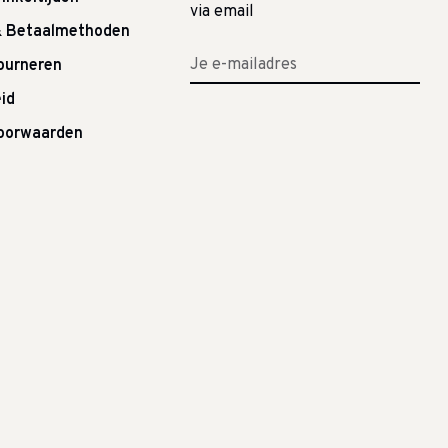
via email
& Betaalmethoden
tourneren
id
oorwaarden