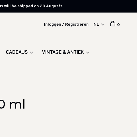
s will be shipped on 20 Augusts.
Inloggen / Registreren
NL
0
CADEAUS
VINTAGE & ANTIEK
0 ml