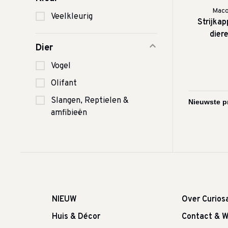
Maco
Veelkleurig
Strijkap
dier
Dier
Vogel
Olifant
Slangen, Reptielen &
amfibieën
NIEUW
Over Curios
Huis & Décor
Contact & W