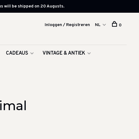
s will be shipped on 20 Augusts.
Inloggen / Registreren
NL
0
CADEAUS
VINTAGE & ANTIEK
imal