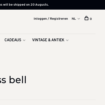
s will be shipped on 20 Augusts.
Inloggen / Registreren
NL
0
CADEAUS
VINTAGE & ANTIEK
s bell