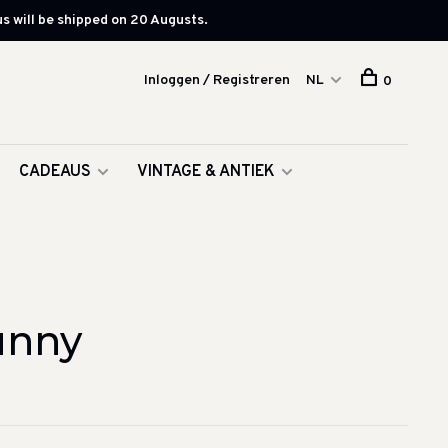
s will be shipped on 20 Augusts.
Inloggen / Registreren
NL
0
CADEAUS
VINTAGE & ANTIEK
unny