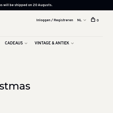
s will be shipped on 20 Augusts.
Inloggen / Registreren
NL
0
CADEAUS
VINTAGE & ANTIEK
istmas