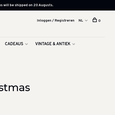
s will be shipped on 20 Augusts.
Inloggen / Registreren
NL
0
CADEAUS
VINTAGE & ANTIEK
istmas