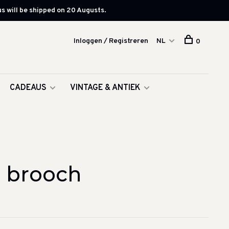
s will be shipped on 20 Augusts.
Inloggen / Registreren
NL
0
CADEAUS
VINTAGE & ANTIEK
e brooch