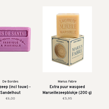
De Bordes
Marius Fabre
zeep (incl touw) -
Extra puur wasgoed
Sandelhout
Marseillezeepblokje (200 g)
€6,00
€5,95