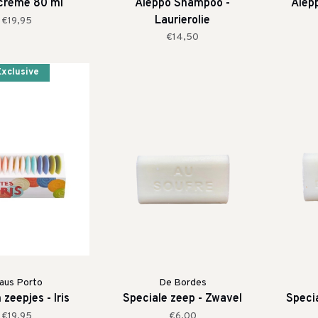
crème 80 ml
Aleppo Shampoo -
Alep
Laurierolie
€19,95
€14,50
Exclusive
laus Porto
De Bordes
zeepjes - Iris
Speciale zeep - Zwavel
Speci
€19,95
€6,00