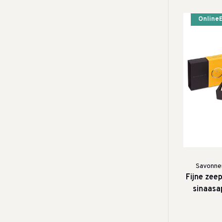
Online
Savonner
Fijne zee
sinaasa