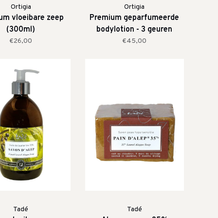
Ortigia
Ortigia
um vloeibare zeep
Premium geparfumeerde
(300ml)
bodylotion - 3 geuren
€26,00
€45,00
Tadé
Tadé