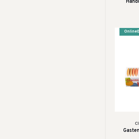
Hand
Online
C
Gasten 