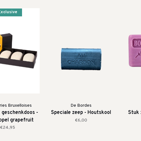
Exclusive
ies Bruxelloises
De Bordes
p geschenkdoos -
Speciale zeep - Houtskool
Stuk 
ppel grapefruit
€6,00
€24,95