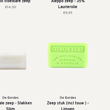
po vloeibare zeep
Aleppo zeep - 35%
Laurierolie
€14,50
€9,95
De Bordes
De Bordes
ale zeep - Slakken
Zeep stuk (incl touw ) -
Slijm
Limoen