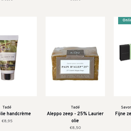
Onli
Tadé
Tadé
Savon
olie handcrème
Aleppo zeep - 25% Laurier
Fijne 
olie
€8,95
€8,50