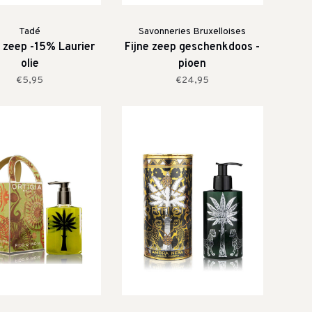
Tadé
Savonneries Bruxelloises
 zeep -15% Laurier
Fijne zeep geschenkdoos -
olie
pioen
€5,95
€24,95