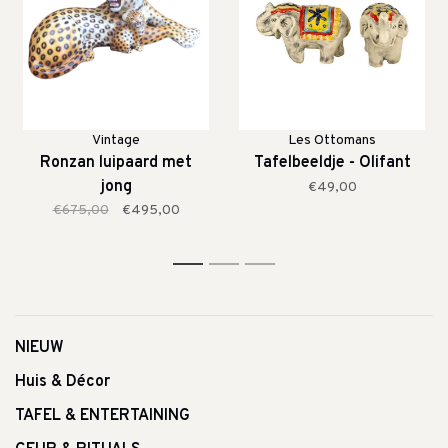
Vintage
Les Ottomans
Ronzan luipaard met
Tafelbeeldje - Olifant
jong
€49,00
€675,00
€495,00
1
2
3
NIEUW
Huis & Décor
TAFEL & ENTERTAINING