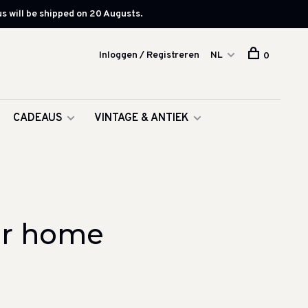
s will be shipped on 20 Augusts.
Inloggen / Registreren
NL
0
CADEAUS
VINTAGE & ANTIEK
er home