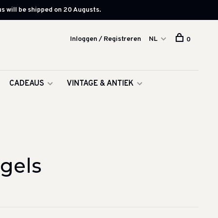
s will be shipped on 20 Augusts.
Inloggen / Registreren
NL
0
CADEAUS
VINTAGE & ANTIEK
gels