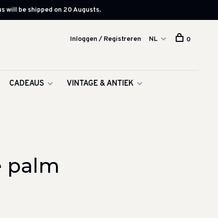
s will be shipped on 20 Augusts.
Inloggen / Registreren
NL
0
CADEAUS
VINTAGE & ANTIEK
e palm