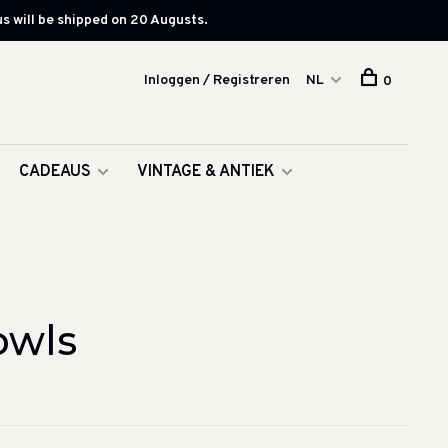
s will be shipped on 20 Augusts.
Inloggen / Registreren
NL
0
CADEAUS
VINTAGE & ANTIEK
owls