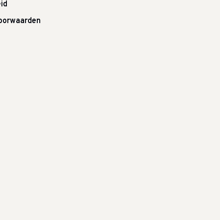
id
oorwaarden