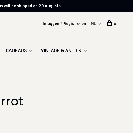
s will be shipped on 20 Augusts.
Inloggen / Registreren
NL
0
CADEAUS
VINTAGE & ANTIEK
rrot