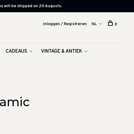
s will be shipped on 20 Augusts.
Inloggen / Registreren
NL
0
CADEAUS
VINTAGE & ANTIEK
ramic