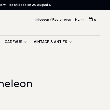
s will be shipped on 20 Augusts.
Inloggen / Registreren
NL
0
CADEAUS
VINTAGE & ANTIEK
meleon