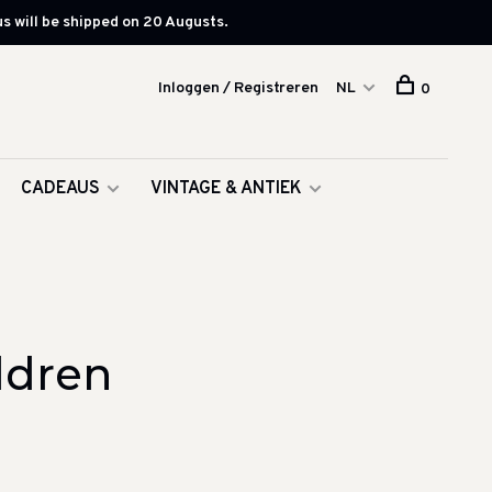
s will be shipped on 20 Augusts.
Inloggen / Registreren
NL
0
CADEAUS
VINTAGE & ANTIEK
ldren