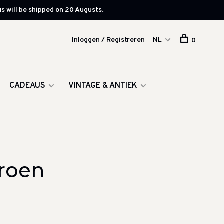
s will be shipped on 20 Augusts.
Inloggen / Registreren
NL
0
CADEAUS
VINTAGE & ANTIEK
roen