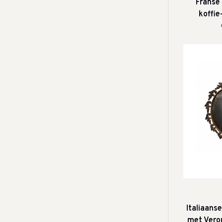
Franse
koffie
Ro
Italiaans
met Vero