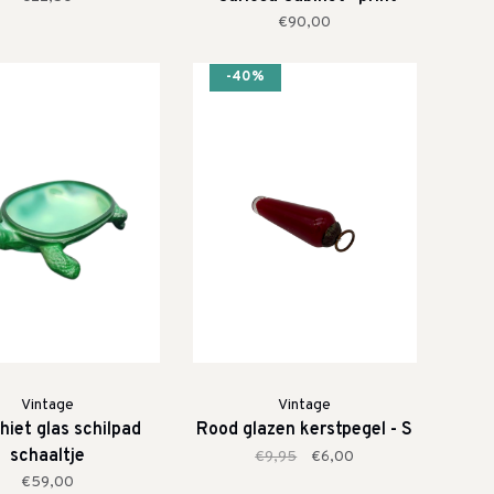
€90,00
-40%
Vintage
Vintage
hiet glas schilpad
Rood glazen kerstpegel - S
schaaltje
€9,95
€6,00
€59,00