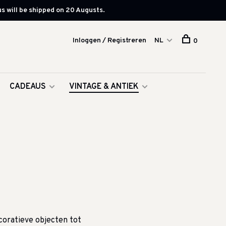
s will be shipped on 20 Augusts.
Inloggen / Registreren
NL
0
CADEAUS
VINTAGE & ANTIEK
coratieve objecten tot