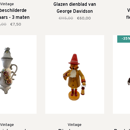
Vintage
Glazen dienblad van
beschilderde
V
George Davidson
aars - 3 maten
f
€115,00
€60,00
,00
€7,50
-35
Vintage
Vintage