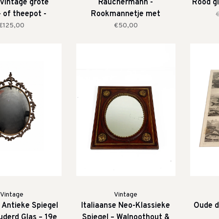
 vintage grote
Räuchermann -
Rood gl
- of theepot -
Rookmannetje met
mantisch
lantaarn
€125,00
€50,00
Vintage
Vintage
e Antieke Spiegel
Italiaanse Neo-Klassieke
Oude di
uderd Glas – 19e
Spiegel – Walnoothout &