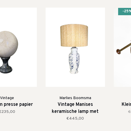
-25
Vintage
Marlies Boomsma
 presse papier
Vintage Manises
Klei
keramische lamp met
€235,00
€
handgeschilderd
€445,00