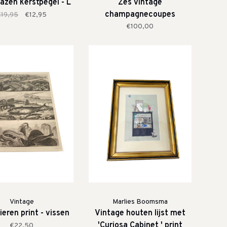
azen kerstpegel - L
Zes vintage
champagnecoupes
€19,95
€12,95
€100,00
Vintage
Marlies Boomsma
eren print - vissen
Vintage houten lijst met
'Curiosa Cabinet ' print
€22,50