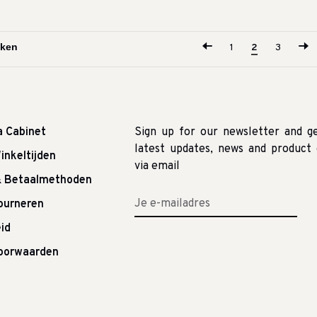
1
2
3
a Cabinet
Sign up for our newsletter and g
latest updates, news and product 
inkeltijden
via email
& Betaalmethoden
tourneren
id
oorwaarden