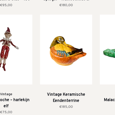
Eeuw
Verguld Detail (19e Eeuw)
€95,00
€180,00
Vintage
Vintage Keramische
oche – harlekijn
Malac
Eendenterrine
elf
€185,00
€75,00