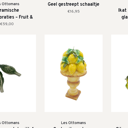
s Ottomans
Geel gestreept schaaltje
ramische
Ikat
€16,95
raties – Fruit &
gla
s (Set van 4)
€59,00
s Ottomans
Les Ottomans