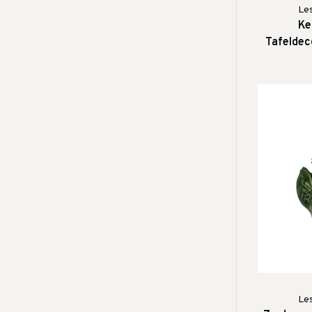
Le
Ke
Tafeldeco
Cactu
Le