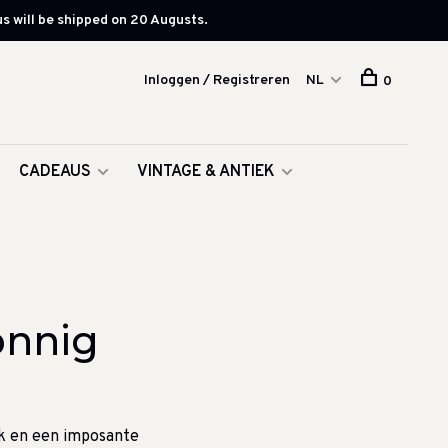
s will be shipped on 20 Augusts.
Inloggen / Registreren
NL
0
CADEAUS
VINTAGE & ANTIEK
onnig
ek en een imposante