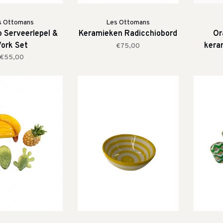
s Ottomans
Les Ottomans
o Serveerlepel &
Keramieken Radicchiobord
Or
ork Set
kera
€75,00
€55,00