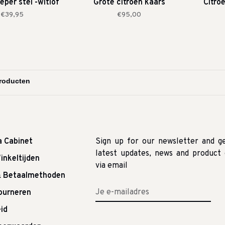
eper stel -witlof
Grote citroen kaars
Citro
€39,95
€95,00
a Cabinet
Sign up for our newsletter and g
latest updates, news and product 
inkeltijden
via email
& Betaalmethoden
tourneren
id