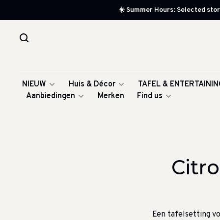
☀️ Summer Hours: Selected store
NIEUW
Huis & Décor
TAFEL & ENTERTAININ
Aanbiedingen
Merken
Find us
Citr
Een tafelsetting v