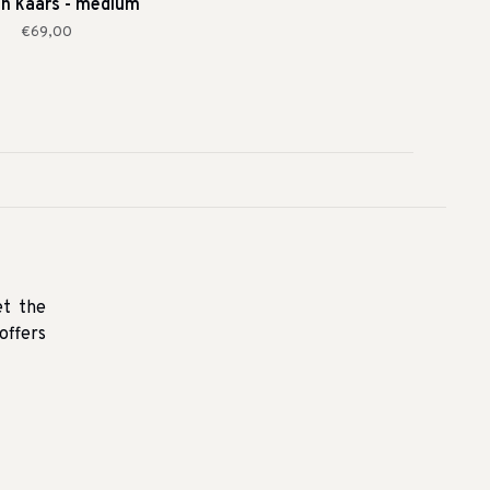
en kaars - medium
€69,00
et the
offers