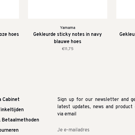
Yamama
roze hoes
Gekleurde sticky notes in navy
Gekleu
blauwe hoes
€11,75
a Cabinet
Sign up for our newsletter and g
latest updates, news and product 
inkeltijden
via email
& Betaalmethoden
tourneren