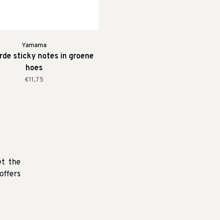
Yamama
rde sticky notes in groene
hoes
€11,75
et the
offers