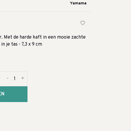
Yamama
r. Met de harde kaft in een mooie zachte
in je tas - 7,3 x 9 cm
-
+
EN